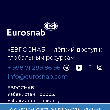
«ЕВРОСНАБ» – лёгкий доступ к
глобальным ресурсам
+ 998 71 299 86 96
info@eurosnab.com
ЕВРОСНАБ
Узбекистан, 100005,
Узбекистан, Ташкент,
Улица Фаргона Йули
Этот сайт использует файлы cookies и сервисы