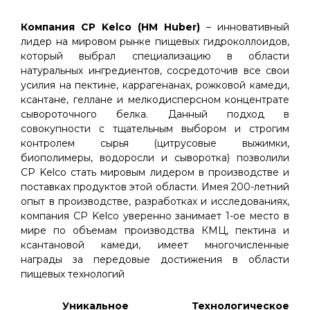
Компания СP Kelco (HM Huber)
– инновативный
лидер на мировом рынке пищевых гидроколлоидов,
который выбрал специализацию в области
натуральных ингредиентов, сосредоточив все свои
усилия на пектине, каррагенанах, рожковой камеди,
ксантане, геллане и мелкодисперсном концентрате
сывороточного белка. Данный подход в
совокупности с тщательным выбором и строгим
контролем сырья (цитрусовые выжимки,
биополимеры, водоросли и сыворотка) позволили
CP Kelco стать мировым лидером в производстве и
поставках продуктов этой области. Имея 200-летний
опыт в производстве, разработках и исследованиях,
компания CP Kelco уверенно занимает 1-ое место в
мире по объемам производства КМЦ, пектина и
ксантановой камеди, имеет многочисленные
награды за передовые достижения в области
пищевых технологий
Уникальное Технологическое