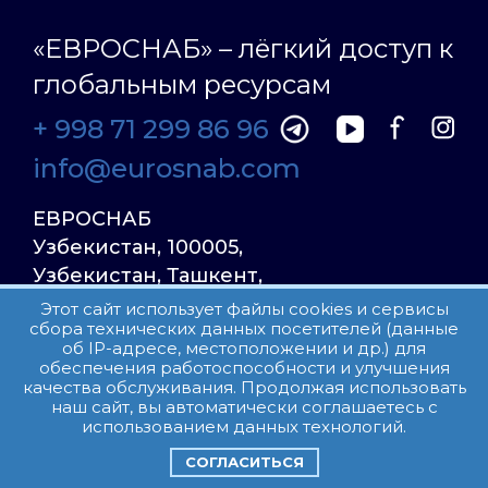
«ЕВРОСНАБ» – лёгкий доступ к
глобальным ресурсам
+ 998 71 299 86 96
info@eurosnab.com
ЕВРОСНАБ
Узбекистан, 100005,
Узбекистан, Ташкент,
Улица Фаргона Йули
Этот сайт использует файлы cookies и сервисы
сбора технических данных посетителей (данные
23, дом 31
об IP-адресе, местоположении и др.) для
обеспечения работоспособности и улучшения
качества обслуживания. Продолжая использовать
Все права защищены.
наш сайт, вы автоматически соглашаетесь с
Пользовательское соглашение
использованием данных технологий.
СОГЛАСИТЬСЯ