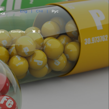
тр
Eng
CHI
Рус
зки
еры
Контакты
0