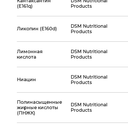
Кантаксантин
DSM Nutritional
(Е161q)
Products
DSM Nutritional
Ликопин (Е160d)
Products
Лимонная
DSM Nutritional
кислота
Products
DSM Nutritional
Ниацин
Products
Полинасыщенные
DSM Nutritional
жирные кислоты
Products
(ПНЖК)