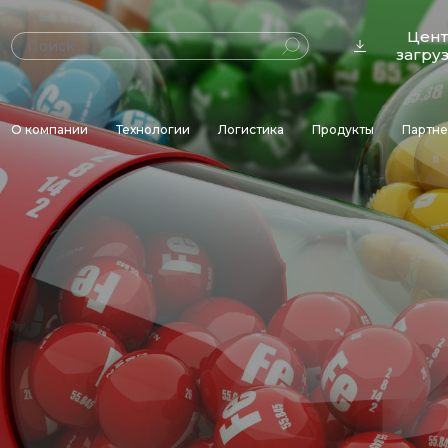
Цен
загру
О компании
Технологии
Логистика
Продукты
Партн