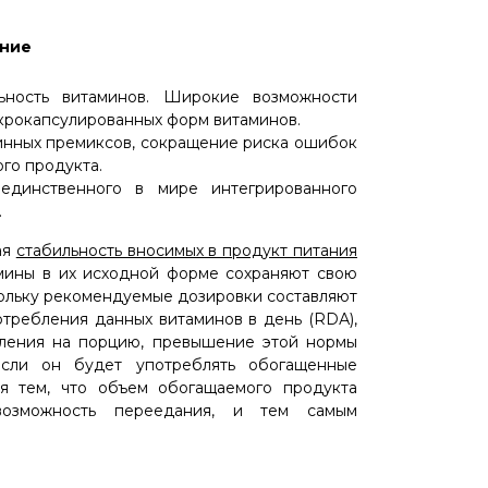
ение
ьность витаминов. Широкие возможности
икрокапсулированных форм витаминов.
инных премиксов, сокращение риска ошибок
ого продукта.
единственного в мире интегрированного
.
ая
стабильность вносимых в продукт питания
мины в их исходной форме сохраняют свою
кольку рекомендуемые дозировки составляют
требления данных витаминов в день (RDА),
ления на порцию, превышение этой нормы
если он будет употреблять обогащенные
ся тем, что объем обогащаемого продукта
возможность переедания, и тем самым