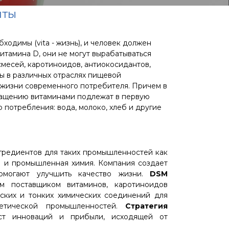
нты
ходимы (vita - жизнь), и человек должен
витамина D, они не могут вырабатываться
смесей, каротиноидов, антиокосидантов,
ы в различных отраслях пищевой
жизни современного потребителя. Причем в
гащению витаминами подлежат в первую
потребления: вода, молоко, хлеб и другие
гредиентов для таких промышленностей как
ы и промышленная химия. Компания создает
омогают улучшить качество жизни.
DSM
 поставщиком витаминов, каротиноидов
еских и тонких химических соединений для
метической промышленностей.
Стратегия
т инноваций и прибыли, исходящей от