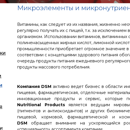
Микроэлементы и микронутрие
Витамины, как следует из их названия, жизненно необ
регулярно получать их с пищей, т.к. за исключением 
организмом. Использовании витаминов, витаминных 
полиненасыщенных жирных кислот, лимонной кислот
промышленности приобретает огромное значение в 
ки
соответсвии с концепциями здорового питания обо
очередь продукты питания ежедневного регулярного 
продукты массового потребелния.
и
и
Компания DSM
активно ведет бизнес в области ин
пищевая, фармацевтическая, отделочные материал
инновационные продукты и сервис, которые п
Nutritional Products
является ведущим мировым
я
(пигментов и антиоксидантов) и других биохимич
пищевой, кормовой, фармацевтической и кос
DSM
обращает внимание на ускоряющийся рос
 и
«специального» ассортимента компании.