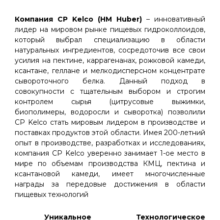
Компания СP Kelco (HM Huber)
– инновативный
лидер на мировом рынке пищевых гидроколлоидов,
который выбрал специализацию в области
натуральных ингредиентов, сосредоточив все свои
усилия на пектине, каррагенанах, рожковой камеди,
ксантане, геллане и мелкодисперсном концентрате
сывороточного белка. Данный подход в
совокупности с тщательным выбором и строгим
контролем сырья (цитрусовые выжимки,
биополимеры, водоросли и сыворотка) позволили
CP Kelco стать мировым лидером в производстве и
поставках продуктов этой области. Имея 200-летний
опыт в производстве, разработках и исследованиях,
компания CP Kelco уверенно занимает 1-ое место в
мире по объемам производства КМЦ, пектина и
ксантановой камеди, имеет многочисленные
награды за передовые достижения в области
пищевых технологий
Уникальное Технологическое