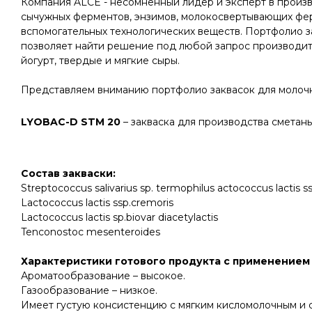
Компания ALCE - несомненный лидер и эксперт в произв
сычужных ферментов, энзимов, молокосвертывающих фе
вспомогательных технологических веществ. Портфолио 
позволяет найти решение под любой запрос производител
йогурт, твердые и мягкие сыры
.
Представляем вниманию портфолио заквасок для молоч
LYOBAC-D STM 20
– закваска для производства сметан
Состав
закваски
:
Streptococcus salivarius sp. termophilus actococcus lactis ss
Lactococcus lactis ssp.cremoris
Lactococcus lactis sp.biovar diacetylactis
Tenconostoc mesenteroides
Характеристики готового продукта с применением 
Ароматообразование – высокое
.
Газообразование – низкое.
Имеет густую консистенцию с мягким кисломолочным и 