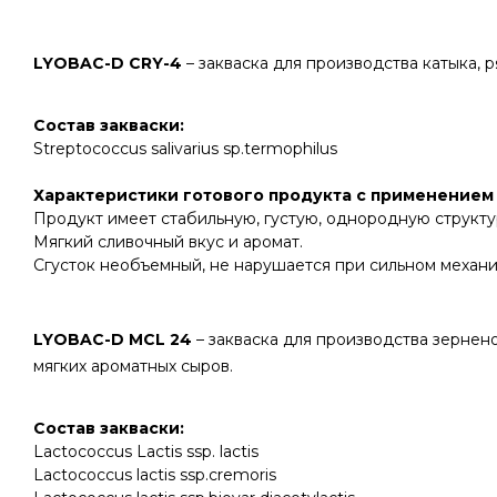
LYOBAC-D CRY-4
– закваска для производства катыка, р
Состав закваски:
Streptococcus salivarius sp.termophilus
Характеристики готового продукта с применением 
Продукт имеет стабильную, густую, однородную структу
Мягкий сливочный вкус и аромат.
Сгусток необъемный, не нарушается при сильном механ
LYOBAC-D MCL 24
– закваска для производства зернено
мягких ароматных сыров.
С
остав закваски:
Lactococcus Lactis ssp. lactis
Lactococcus lactis ssp.cremoris