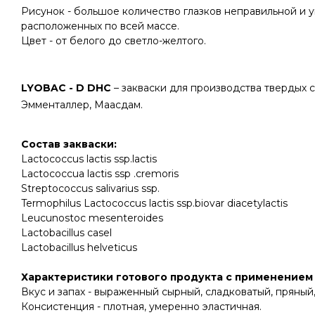
Рисунок - большое количество глазков неправильной и 
расположенных по всей массе.
Цвет - от белого до светло-желтого.
LYOBAC - D DHC
– закваски для производства твердых 
Эмменталлер, Маасдам.
Состав закваски
:
Lactococcus lactis ssp.lactis
Lactococcua lactis ssp .cremoris
Streptococcus salivarius ssp.
Termophilus Lactococcus lactis ssp.biovar diacetylactis
Leucunostoc mesenteroides
Lactobacillus casel
Lactobacillus helveticus
Характеристики готового продукта с применением 
Вкус и запах - выраженный сырный, сладковатый, пряный
Консистенция - плотная, умеренно эластичная.