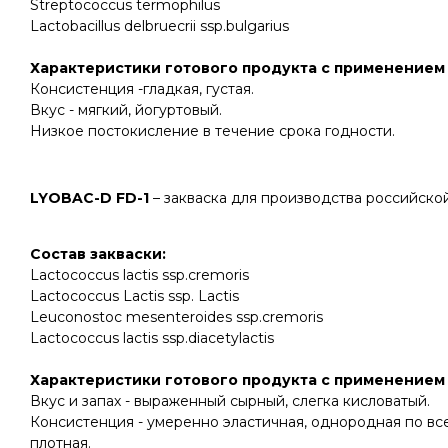
Streptococcus termophilus
Lactobacillus delbruecrii ssp.bulgarius
Характеристики готового продукта с применением 
Консистенция -гладкая, густая.
Вкус - мягкий, йогуртовый.
Низкое постокисление в течение срока годности.
LYOBAC-D FD-1
– закваска для производства российской
Состав закваски
:
Lactococcus lactis ssp.cremoris
Lactococcus Lactis ssp. Lactis
Leuconostoc mesenteroides ssp.cremoris
Lactococcus lactis ssp.diacetylactis
Характеристики готового продукта с применением 
Вкус и запах - выраженный сырный, слегка кисловатый.
Консистенция - умеренно эластичная, однородная по все
плотная.