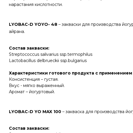
нарастания кислотности.
LYOBAC-D YOYO- 48
– закваски для производства йогур
айрана.
Состав закваски:
Streptococcus
salivarius
ssp
.
termophilus
Lactobacillus delbrueckii ssp.bulgarius
Характеристики готового продукта с применением 
Консистенция – густая.
Вкус - мягко выраженный.
Аромат – йогуртовый.
LYOBAC
-
D
YO
MAX
100
– закваска для производства йо
Состав закваски: