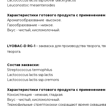
Lactococcus lactis ssp.biovar diacetylactis
Leuconostoc mesenteroides
Характеристики готового продукта с применением 
Ароматообразование -высокое.
Газообразование – низкое.
Вкус - чистый, кисломолочный.
LYOBAC-D RG-1
– закваска для производства творога, т
творога.
Состав закваски
:
Streptococcus termophilus
Lactococcus lactis ssp.lactis
Lactococcus lactis ssp.cremoris
Характеристики готового продукта с применением 
Консистенция - нежная, гладкая.
Вкус - чистый, кисломолочный.
Термофильные стрептококки сокращают время сквашиван