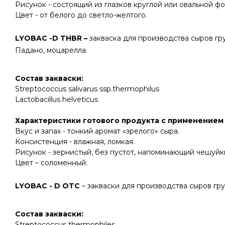
Рисунок - состоящий из глазков круглой или овальной ф
Цвет - от белого до светло-желтого.
LYOBAC -D THBR –
закваска для производства сыров гр
Падано, моцарелла.
Состав закваски
:
Streptococcus salivarus ssp.thermophilus
Lactobacillus helveticus
Характеристики готового продукта с применением
Вкус и запах - тонкий аромат «зрелого» сыра.
Консистенция - влажная, ломкая.
Рисунок - зернистый, без пустот, напоминающий чешуйк
Цвет – соломенный.
LYOBAC - D OTC
– закваски для производства сыров гр
Состав закваски
:
Streptococcus thermophiles