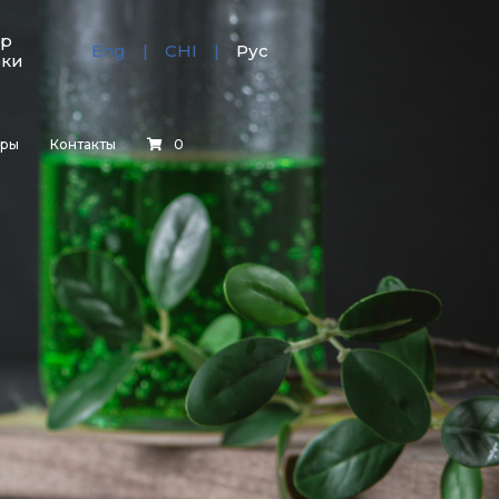
тр
Eng
CHI
Рус
зки
еры
Контакты
0