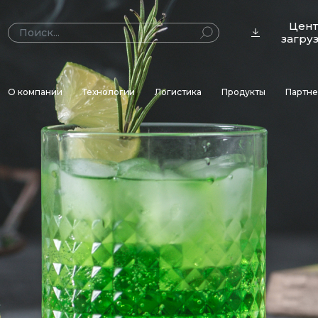
Цен
загру
О компании
Технологии
Логистика
Продукты
Партн