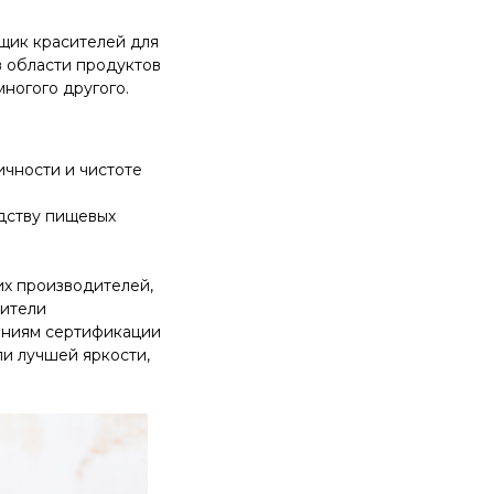
щик красителей для
в области продуктов
многого другого.
чности и чистоте
одству пищевых
их производителей,
сители
аниям сертификации
ли лучшей яркости,