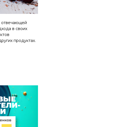
, отвечающей
одхода
в своих
ктов
друг
их продуктах
.