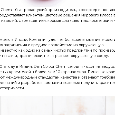
 Chem - быстрорастущий производитель, экспортер и постав
редоставляет клиентам цветовые решения мирового класса 
 изделий, фармацевтики, кормов для животных, косметики и 
ожено в Индии.
Компания уделяет большое внимание экологи
уя загрязнения и вредное воздействие на окружающую
известно как одно из самых чистых предприятий по произв
ит пыли и, практически, не загрязняет окружающую среду.
015 году в Индии,
Dain
Colour
Chem
сегодня -
один из ведущ
евых красителей
в более, чем 10 странах мира. Пищевые кра
ют международным стандартам качества и отвечают требов
едований и разработок компании позволил получить красите
створимости.