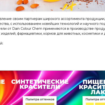
авление своим партнерам
широк
ого
ассортимент
а
продукции
ества
, с использованием новейших технологий и научного п
тели от
Dain
Colour
Chem
применяются в производстве
проду
 изделий, фармацевтики, кормов для животных, косметики и 
й: