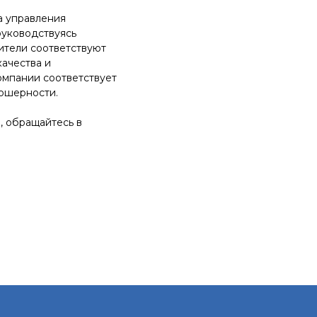
а управления
руководствуясь
ители соответствуют
ачества и
омпании соответствует
кошерности.
, обращайтесь в