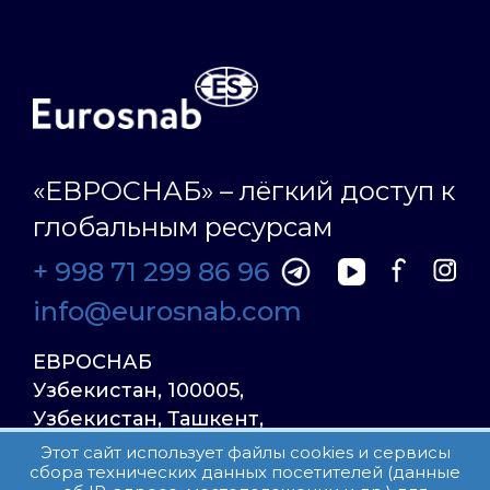
«ЕВРОСНАБ» – лёгкий доступ к
глобальным ресурсам
+ 998 71 299 86 96
info@eurosnab.com
ЕВРОСНАБ
Узбекистан, 100005,
Узбекистан, Ташкент,
Улица Фаргона Йули
Этот сайт использует файлы cookies и сервисы
сбора технических данных посетителей (данные
23, дом 31