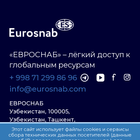
«ЕВРОСНАБ» – лёгкий доступ к
глобальным ресурсам
+ 998 71 299 86 96
info@eurosnab.com
ЕВРОСНАБ
Узбекистан, 100005,
Узбекистан, Ташкент,
Улица Фаргона Йули
Этот сайт использует файлы cookies и сервисы
сбора технических данных посетителей (данные
23, дом 31