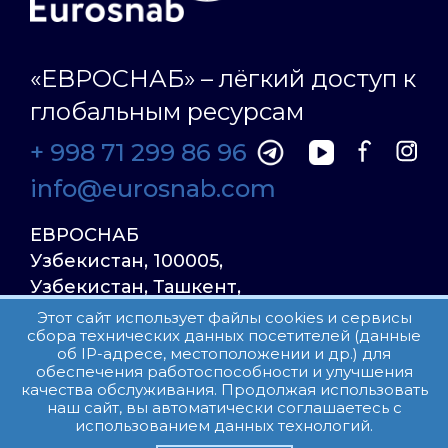
«ЕВРОСНАБ» – лёгкий доступ к
глобальным ресурсам
+ 998 71 299 86 96
info@eurosnab.com
ЕВРОСНАБ
Узбекистан, 100005,
Узбекистан, Ташкент,
Улица Фаргона Йули
Этот сайт использует файлы cookies и сервисы
сбора технических данных посетителей (данные
23, дом 31
об IP-адресе, местоположении и др.) для
обеспечения работоспособности и улучшения
качества обслуживания. Продолжая использовать
Все права защищены.
наш сайт, вы автоматически соглашаетесь с
Пользовательское соглашение
использованием данных технологий.