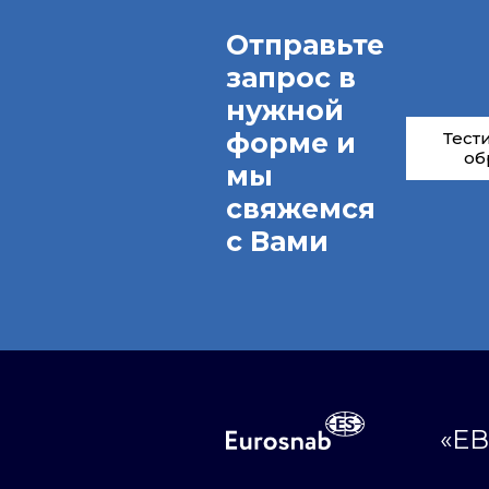
Отправьте
запрос в
нужной
форме и
Тест
об
мы
свяжемся
с Вами
«ЕВ