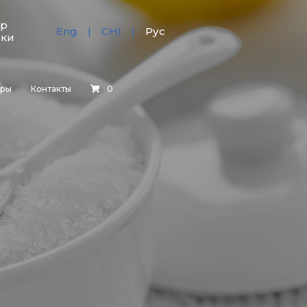
тр
Eng
CHI
Рус
зки
еры
Контакты
0