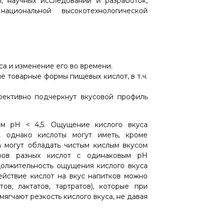
, научных исследований и разработок,
циональной высокотехнологической
уса и изменение его во времени.
е товарные формы пищевых кислот, в т.ч.
ективно подчеркнут вкусовой профиль
м pH < 4,5. Ощущение кислого вкуса
, однако кислоты могут иметь, кроме
 а могут обладать чистым кислым вкусом
оров разных кислот с одинаковым pH
должительность ощущения кислого вкуса
ействие кислот на вкус напитков можно
в, лактатов, тартратов), которые при
ягчают резкость кислого вкуса, не давая