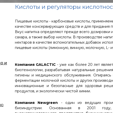
Кислоты и регуляторы кислотно
Пищевые кислоты - карбоновые кислоты, применяе
качестве консервирующих средств и для придания п
Вкус напитка определяют прежде всего дозировки 
сахара, а также выбор кислоты. В производстве напи
нектаров в качестве вспомогательных добавок испол
пищевые кислоты (лимонную, винную, молочную, L- и
о и
Компания GALACTIC
- уже как более 20 лет явля
биотехнологии, разрабатывая натуральные решения
гигиены и медицинского обслуживания. Опираясь
ферментации молочной кислоты и других производн
инновационные и безопасные для здоровья реш
продуктов, и экологически чистой химии.
Компания Newgreen
- один из ведущих произ
ию
биоиндустрии. Основанная в 2001 году,