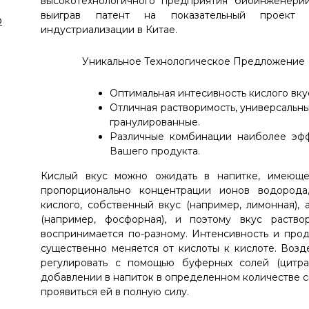
высокотехнологичного предприятия биоинженерии
выиграв патент на показательный проект на
ю
индустриализации в Китае.
Уникальное Технологическое Предложение
Оптимальная интесивность кислого вк
Отличная растворимость, универсальны
гранулированные.
Различные комбинации наиболее эфф
Вашего продукта.
Кислый вкус можно ожидать в напитке, имеюще
пропорционально концентрации ионов водорода
кислого, собственный вкус (например, лимонная),
(например, фосфорная), и поэтому вкус раств
воспринимается по-разному. Интенсивность и про
существенно меняется от кислоты к кислоте. Возд
регулировать с помощью буферных солей (цитрато
добавлении в напиток в определенном количестве см
проявиться ей в полную силу.