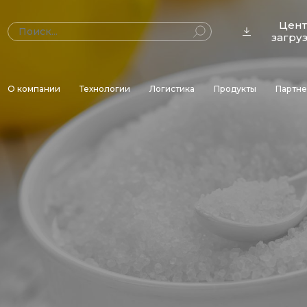
Цен
загру
О компании
Технологии
Логистика
Продукты
Партн