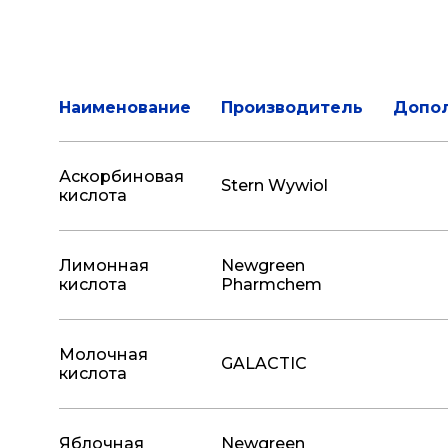
Наименование
Производитель
Допо
Аскорбиновая
Stern Wywiol
кислота
Лимонная
Newgreen
кислота
Pharmchem
Молочная
GALACTIC
кислота
Яблочная
Newgreen