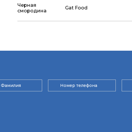
Черная
Gat Food
смородина