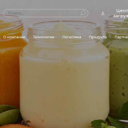
Цен
загру
О компании
Технологии
Логистика
Продукты
Партн