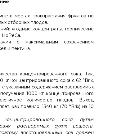
ение
мые в местах произрастания фруктов по
лых отборных плодов.
ний: ягодные концентраты, тропические
я HoReCa.
вания с максимальным сохранением
ел и пектина.
чество концентрированного сока. Так,
 кг концентрированного сока с 62 °Brix,
ка с указанным содержанием растворимых
я получения 1000 кг концентрированного
алогичное количество плодов. Выход
т, как правило, 1340 кг (70 °Brix) из 10
 концентрированного сока путем
вня растворимых сухих веществ,
поэтому восстановленный сок должен