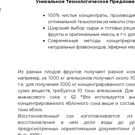
Уникальное Технологическое Предлож
ю
100% чистые концентраты, производи
оптимальной технологии из мякоти спе
Широкий выбор сырья и готовых реше
фрукты и оригинальные миксы, в т.ч. дл
Современные методы концетриро
натуральных флавоноидов, эфирных мас
Из разных плодов фруктов получают разное коли
например, из 1000 кг апельсинов получают около 100
т.е. для получения 1000 кг концентрированного со
сухих веществ, требуется 10 тонн апельсинов. Дл
ананасового сока с 62 °Brix используется ан
концентрированного яблочного сока выше и составляе
тонн яблок.
Восстановленный сок изготавливается из
восстановления в нем доли воды до уро
предусмотренных нормативными документами (