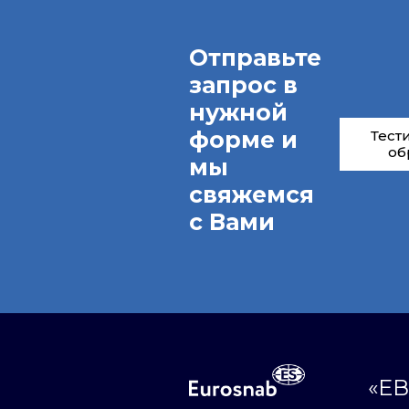
Отправьте
запрос в
нужной
форме и
Тест
об
мы
свяжемся
с Вами
«ЕВ