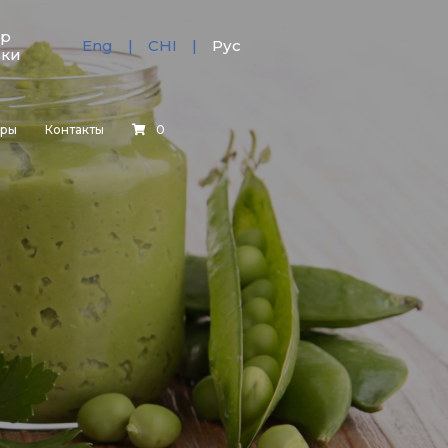
тр
Eng
CHI
Рус
зки
еры
Контакты
0