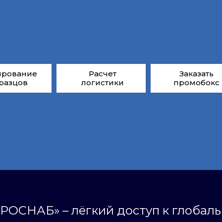
ирование
Расчет
Заказать
разцов
логистики
промобокс
РОСНАБ» – лёгкий доступ к глобал