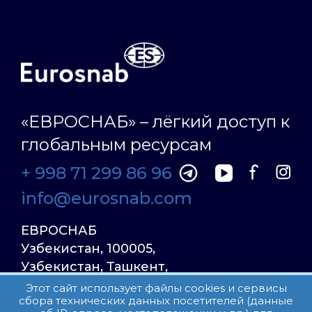
«ЕВРОСНАБ» – лёгкий доступ к
глобальным ресурсам
+ 998 71 299 86 96
info@eurosnab.com
ЕВРОСНАБ
Узбекистан, 100005,
Узбекистан, Ташкент,
Улица Фаргона Йули
Этот сайт использует файлы cookies и сервисы
сбора технических данных посетителей (данные
23, дом 31