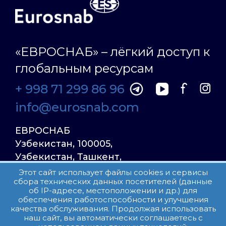
«ЕВРОСНАБ» – лёгкий доступ к
глобальным ресурсам
+ 998 71 299 86 96
info@eurosnab.com
ЕВРОСНАБ
Узбекистан, 100005,
Узбекистан, Ташкент,
Улица Фаргона Йули
Этот сайт использует файлы cookies и сервисы
сбора технических данных посетителей (данные
23, дом 31
об IP-адресе, местоположении и др.) для
обеспечения работоспособности и улучшения
качества обслуживания. Продолжая использовать
Все права защищены.
наш сайт, вы автоматически соглашаетесь с
Пользовательское соглашение