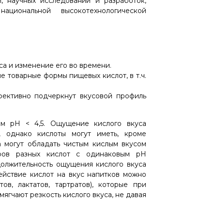
, научных исследований и разработок,
циональной высокотехнологической
уса и изменение его во времени.
е товарные формы пищевых кислот, в т.ч.
ективно подчеркнут вкусовой профиль
м pH < 4,5. Ощущение кислого вкуса
, однако кислоты могут иметь, кроме
 а могут обладать чистым кислым вкусом
оров разных кислот с одинаковым pH
должительность ощущения кислого вкуса
ействие кислот на вкус напитков можно
в, лактатов, тартратов), которые при
ягчают резкость кислого вкуса, не давая