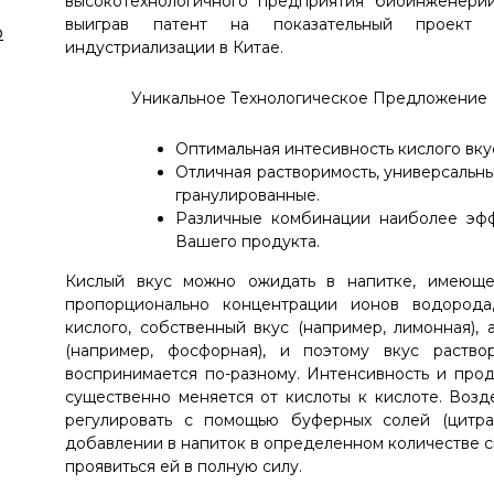
высокотехнологичного предприятия биоинженерии
выиграв патент на показательный проект на
ю
индустриализации в Китае.
Уникальное Технологическое Предложение
Оптимальная интесивность кислого вк
Отличная растворимость, универсальны
гранулированные.
Различные комбинации наиболее эфф
Вашего продукта.
Кислый вкус можно ожидать в напитке, имеюще
пропорционально концентрации ионов водорода
кислого, собственный вкус (например, лимонная),
(например, фосфорная), и поэтому вкус раств
воспринимается по-разному. Интенсивность и про
существенно меняется от кислоты к кислоте. Возд
регулировать с помощью буферных солей (цитрато
добавлении в напиток в определенном количестве см
проявиться ей в полную силу.