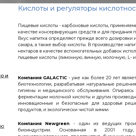
Кислоты и регуляторы кислотно
Пищевые кислоты - карбоновые кислоты, применяе
качестве консервирующих средств и для придания п
Вкус напитка определяют прежде всего дозировки 
сахара, а также выбор кислоты. В производстве напи
нектаров в качестве вспомогательных добавок испол
пищевые кислоты (лимонную, винную, молочную, L- и
о и
Компания GALACTIC
- уже как более 20 лет явля
биотехнологии, разрабатывая натуральные решения
гигиены и медицинского обслуживания. Опираясь
ферментации молочной кислоты и других производн
инновационные и безопасные для здоровья реш
продуктов, и экологически чистой химии.
Компания Newgreen
- один из ведущих произ
ию
биоиндустрии. Основанная в 2001 году,