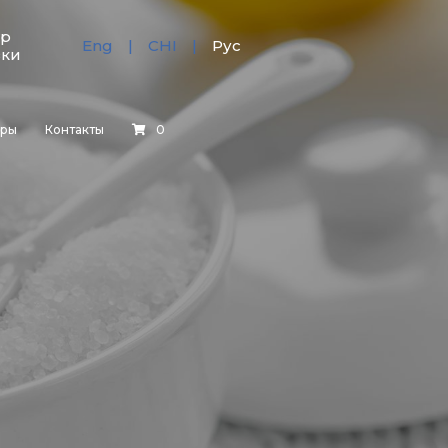
тр
Eng
CHI
Рус
зки
еры
Контакты
0