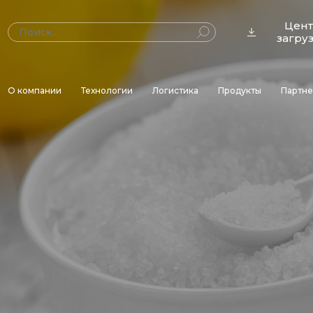
Цен
загру
О компании
Технологии
Логистика
Продукты
Партн