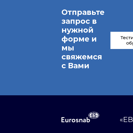
Отправьте
запрос в
нужной
форме и
Тест
об
мы
свяжемся
с Вами
«ЕВ